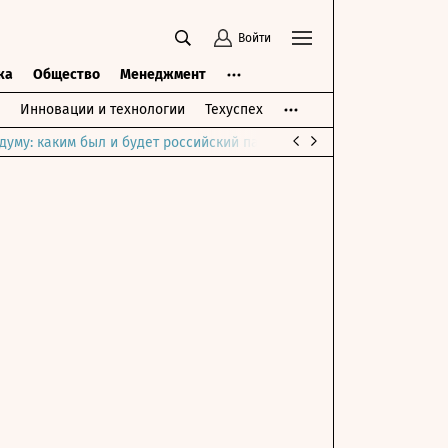
Войти
ка
Общество
Менеджмент
Инновации и технологии
Техуспех
думу: каким был и будет российский парламент
Война на Ближне