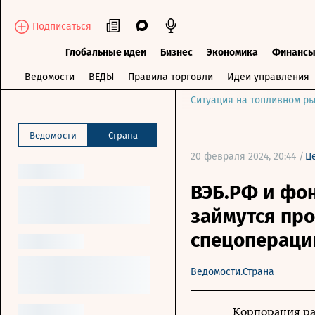
Подписаться
Глобальные идеи
Бизнес
Экономика
Финанс
Ведомости
ВЕДЫ
Правила торговли
Идеи управления
Ситуация на топливном ры
Ведомости
Страна
20 февраля 2024, 20:44 /
Ц
ВЭБ.РФ и фо
займутся пр
спецопераци
Ведомости.Страна
Корпорация ра