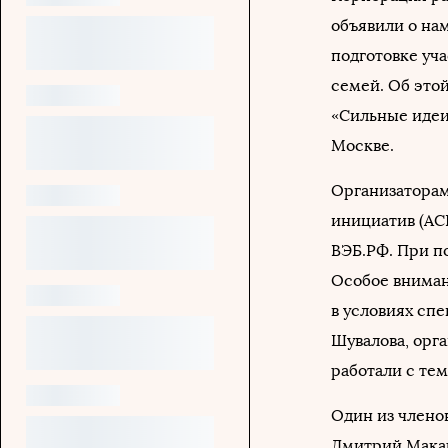
объявили о на
подготовке уч
семей. Об это
«Сильные идеи
Москве.
Организаторам
инициатив (АС
ВЭБ.РФ. При п
Особое вниман
в условиях сп
Шувалова, орг
работали с те
Один из члено
Дмитрий Мака