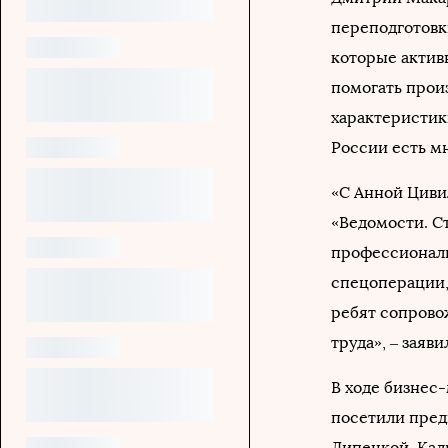
переподготовк
которые актив
помогать прои
характеристик
России есть м
«С Анной Циви
«Ведомости. С
профессиональ
спецоперации,
ребят сопрово
труда», – заяв
В ходе бизнес
посетили пред
Липецкой, Кал