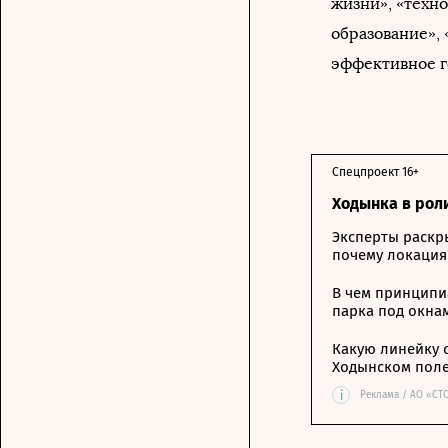
жизни», «техн
образование»,
эффективное г
Спецпроект 16+
Ходынка в рол
Эксперты раскр
почему локация
В чем принципи
парка под окна
Какую линейку 
Ходынском пол
i
Реклама / АО «СТ