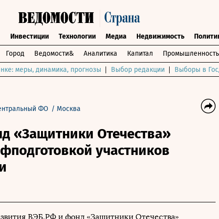
ы
Инвестиции
Технологии
Медиа
Недвижимость
Полити
Город
Ведомости&
Аналитика
Капитал
Промышленность
нке: меры, динамика, прогнозы
Выбор редакции
Выборы в Гос
ентральный ФО
/
Москва
нд «Защитники Отечества»
офподготовкой участников
и
звития ВЭБ.РФ и фонд «Защитники Отечества»