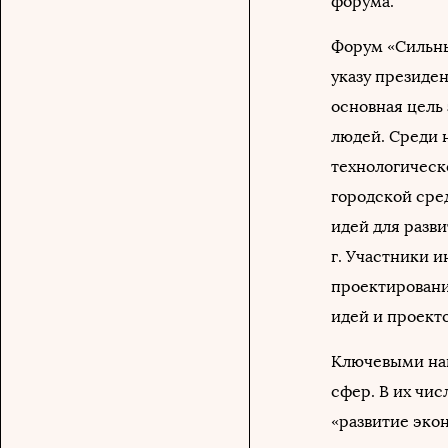
форума.
Форум «Сильны
указу президен
основная цель
людей. Среди 
технологическо
городской сре
идей для разв
г. Участники 
проектировани
идей и проекто
Ключевыми нап
сфер. В их чис
«развитие эко