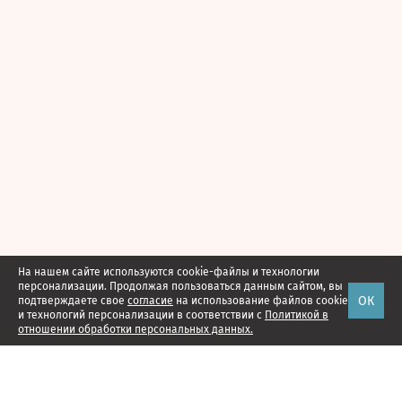
На нашем сайте используются cookie-файлы и технологии
персонализации. Продолжая пользоваться данным сайтом, вы
ОК
подтверждаете свое
согласие
на использование файлов cookie
и технологий персонализации в соответствии с
Политикой в
отношении обработки персональных данных.