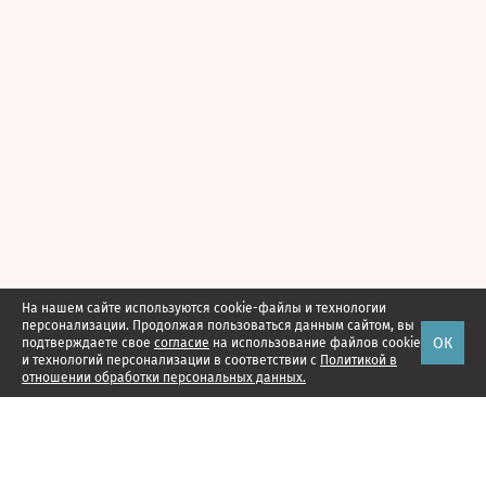
На нашем сайте используются cookie-файлы и технологии
персонализации. Продолжая пользоваться данным сайтом, вы
ОК
подтверждаете свое
согласие
на использование файлов cookie
и технологий персонализации в соответствии с
Политикой в
отношении обработки персональных данных.