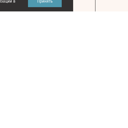
изации в
Принять
Контакты
127018, г. Москва, ул. Полковая, д. 3, стр. 1
Главный редактор: Казьмина Ирина
Сергеевна
На карте