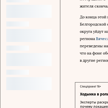
жителя сконча
До конца этой
Белгородской о
округа уйдут 
региона
Вячес
переведены на 
что на фоне о
в другие регио
Спецпроект 16+
Ходынка в рол
Эксперты раскр
почему локация