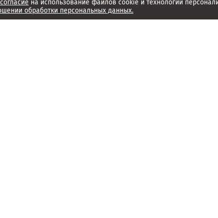
согласие
на использование файлов cookie и технологий персонал
ошении обработки персональных данных.
Об издании
Архив
Обратная связь
Редакция
Справочный центр
Менеджмент