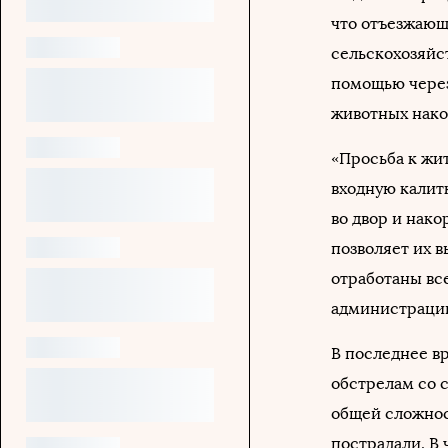
что отъезжающ
сельскохозяйс
помощью через
животных нак
«Просьба к жи
входную калит
во двор и нак
позволяет их в
отработаны вс
администраци
В последнее в
обстрелам со с
общей сложнос
пострадали. В 