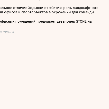
альное отличие Ходынки от «Сити»: роль ландшафтного
ми офисов и спортобъектов в окружении для команды
офисных помещений предлагает девелопер STONE на
е
ОУНХЕДЖ» 16+