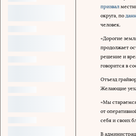
призвал
местны
округа, по
дан
человек.
«Дорогие земля
продолжает ос
решение и вре
говорится в с
Отъезд грайвор
Желающие уеха
«Мы стараемся
от оперативно
себя и своих б
В администрац