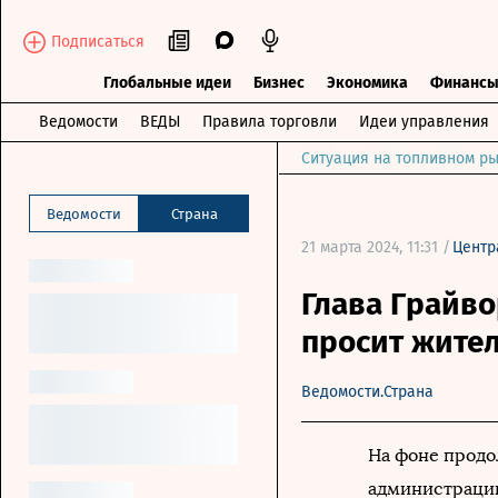
Подписаться
Глобальные идеи
Бизнес
Экономика
Финанс
Ведомости
ВЕДЫ
Правила торговли
Идеи управления
Ситуация на топливном ры
Ведомости
Страна
21 марта 2024, 11:31 /
Центр
Глава Грайво
просит жите
Ведомости.Страна
На фоне продо
администрации