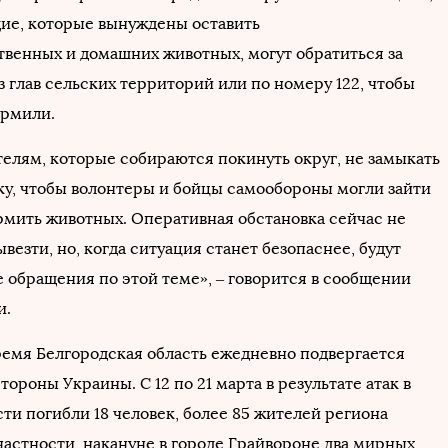
ие, которые вынуждены оставить
твенных и домашних животных, могут обратиться за
 глав сельских территорий или по номеру 122, чтобы
ормили.
телям, которые собираются покинуть округ, не замыкать
ку, чтобы волонтеры и бойцы самообороны могли зайти
ормить животных. Оперативная обстановка сейчас не
ывезти, но, когда ситуация станет безопаснее, будут
е обращения по этой теме», – говорится в сообщении
и.
ремя Белгородская область ежедневно подвергается
тороны Украины. С 12 по 21 марта в результате атак в
ти погибли 18 человек, более 85 жителей региона
частности, накануне в городе Грайвороне два мирных