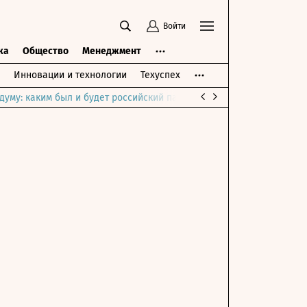
Войти
ка
Общество
Менеджмент
Инновации и технологии
Техуспех
думу: каким был и будет российский парламент
Война на Ближне