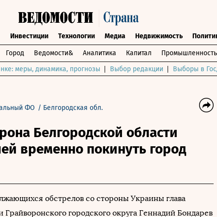
ы
Инвестиции
Технологии
Медиа
Недвижимость
Полити
Город
Ведомости&
Аналитика
Капитал
Промышленность
нке: меры, динамика, прогнозы
Выбор редакции
Выборы в Гос
альный ФО
/
Белгородская обл.
рона Белгородской области
лей временно покинуть город
лжающихся обстрелов со стороны Украины глава
 Грайворонского городского округа Геннадий Бондарев