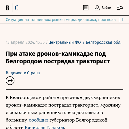
Войти
Ситуация на топливном рынке: меры, динамика, прогнозы
Выб
13 апреля 2024, 15:35 /
Центральный ФО
/
Белгородская обл.
При атаке дронов-камикадзе под
Белгородом пострадал тракторист
Ведомости.Страна
В Белгородском районе при атаке двух украинских
дронов-камикадзе пострадал тракторист, мужчину
с осколочным ранением плеча доставили в
больницу,
сообщил
губернатор Белгородской
области
Вячеслав Гладков
.