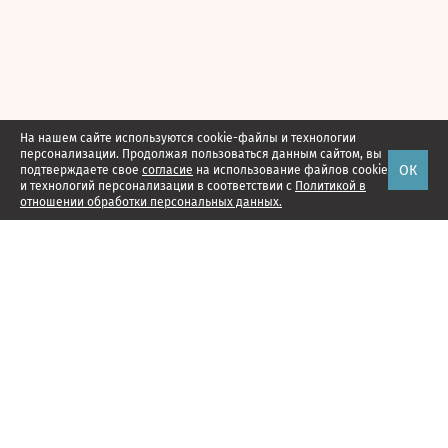
На нашем сайте используются cookie-файлы и технологии
персонализации. Продолжая пользоваться данным сайтом, вы
ОК
подтверждаете свое
согласие
на использование файлов cookie
и технологий персонализации в соответствии с
Политикой в
отношении обработки персональных данных.
Наши проекты
Подписка