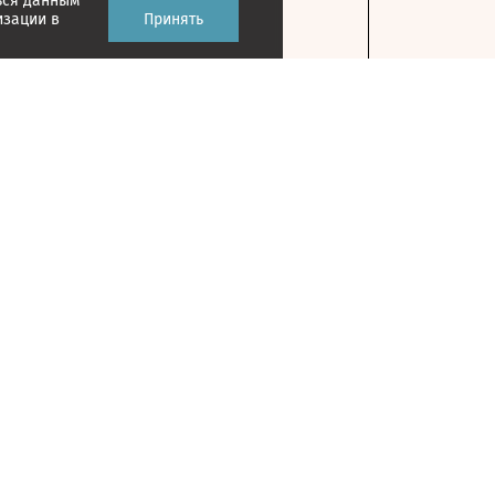
ься данным
изации в
Принять
Контакты
127018, г. Москва, ул. Полковая, д. 3, стр. 1
Главный редактор: Казьмина Ирина
Сергеевна
На карте