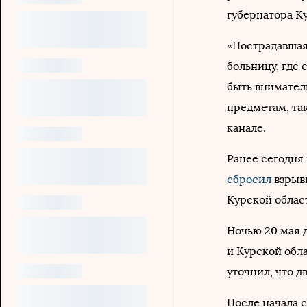
губернатора К
«Пострадавшая
больницу, где
быть внимател
предметам, так
канале.
Ранее сегодня
сбросил
взрывн
Курской област
Ночью 20 мая 
и Курской обл
уточнил, что д
После начала 