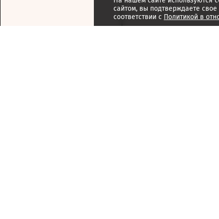
На нашем сайте используются c
сайтом, вы подтверждаете свое
соответствии с
Политикой в отн
Подписка
Реклама
Справочник компаний