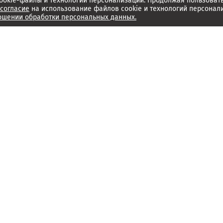
ookie-файлы и технологии персонализации. Продолжая пользоват
согласие
на использование файлов cookie и технологий персонал
ошении обработки персональных данных.
Об издании
Архив
Обратная связь
Редакция
Справочный центр
Менеджмент