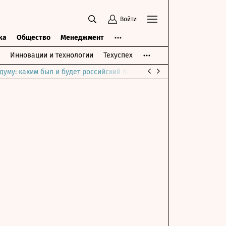
Войти
ка
Общество
Менеджмент
Инновации и технологии
Техуспех
думу: каким был и будет российский парламент
Война на Ближне