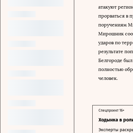
атакуют регио
прорваться в 
поручениям Ми
Мирошник сообщ
ударов по терр
результате по
Белгороде был
полностью обру
человек.
Спецпроект 16+
Ходынка в рол
Эксперты раскр