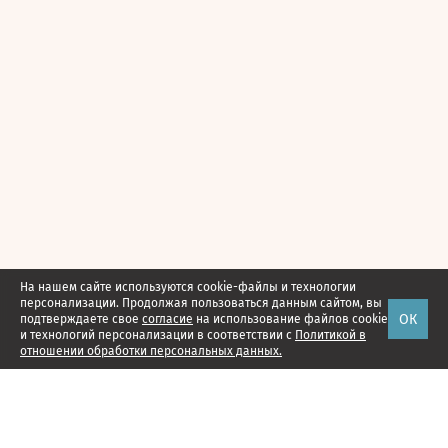
На нашем сайте используются cookie-файлы и технологии
персонализации. Продолжая пользоваться данным сайтом, вы
ОК
подтверждаете свое
согласие
на использование файлов cookie
и технологий персонализации в соответствии с
Политикой в
отношении обработки персональных данных.