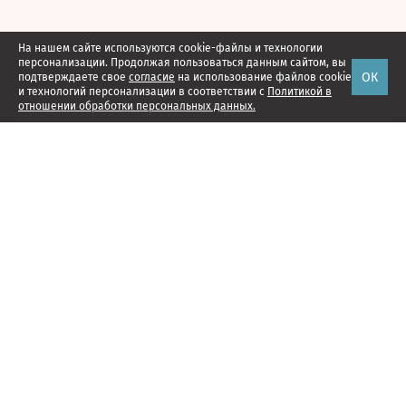
На нашем сайте используются cookie-файлы и технологии
персонализации. Продолжая пользоваться данным сайтом, вы
ОК
подтверждаете свое
согласие
на использование файлов cookie
и технологий персонализации в соответствии с
Политикой в
отношении обработки персональных данных.
Наши проекты
Подписка
Реклама
Справочник компаний