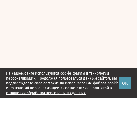
На нашем сайте используются cookie-файлы и технологии
персонализации. Продолжая пользоваться данным сайтом, вы
ОК
подтверждаете свое
согласие
на использование файлов cookie
и технологий персонализации в соответствии с
Политикой в
отношении обработки персональных данных.