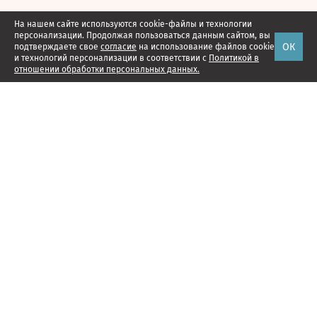
На нашем сайте используются cookie-файлы и технологии
персонализации. Продолжая пользоваться данным сайтом, вы
ОК
подтверждаете свое
согласие
на использование файлов cookie
и технологий персонализации в соответствии с
Политикой в
отношении обработки персональных данных.
Наши проекты
Подписка
Реклама
Справочник компаний
Об издании