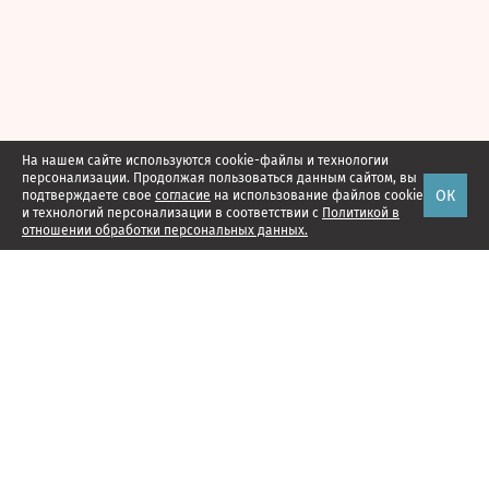
На нашем сайте используются cookie-файлы и технологии
персонализации. Продолжая пользоваться данным сайтом, вы
ОК
подтверждаете свое
согласие
на использование файлов cookie
и технологий персонализации в соответствии с
Политикой в
отношении обработки персональных данных.
Наши проекты
Подписка