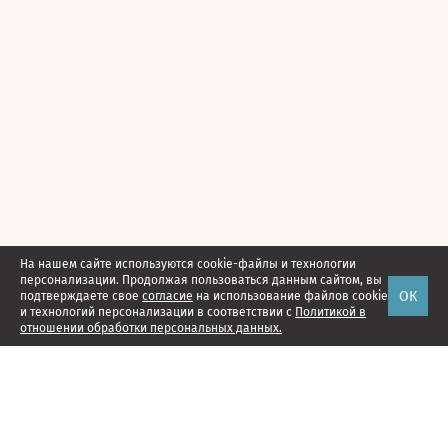
На нашем сайте используются cookie-файлы и технологии
персонализации. Продолжая пользоваться данным сайтом, вы
ОК
подтверждаете свое
согласие
на использование файлов cookie
и технологий персонализации в соответствии с
Политикой в
отношении обработки персональных данных.