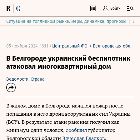
Войти
Ситуация на топливном рынке: меры, динамика, прогнозы
Выб
05 ноября 2024, 16:11 /
Центральный ФО
/
Белгородская обл.
В Белгороде украинский беспилотник
атаковал многоквартирный дом
Ведомости. Страна
В жилом доме в Белгороде начался пожар после
попадания в него дрона вооруженных сил Украины
(ВСУ). В результате атаки ранения получил как
минимум один человек,
сообщил
губернатор
Белгородской области
Вячеслав Гладков
.