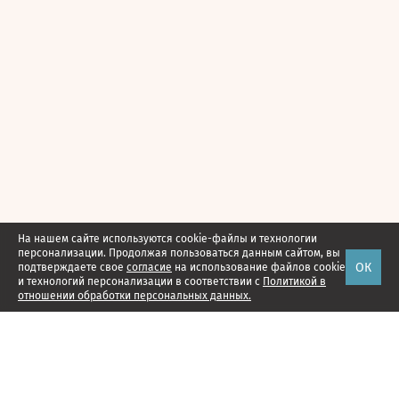
На нашем сайте используются cookie-файлы и технологии
персонализации. Продолжая пользоваться данным сайтом, вы
ОК
подтверждаете свое
согласие
на использование файлов cookie
и технологий персонализации в соответствии с
Политикой в
отношении обработки персональных данных.