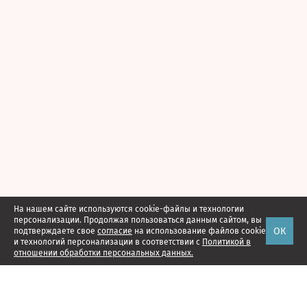
На нашем сайте используются cookie-файлы и технологии
персонализации. Продолжая пользоваться данным сайтом, вы
ОК
подтверждаете свое
согласие
на использование файлов cookie
и технологий персонализации в соответствии с
Политикой в
отношении обработки персональных данных.