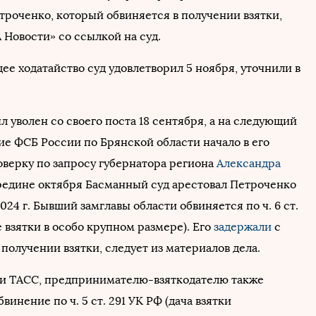
троченко, который обвиняется в получении взятки,
Новости» со ссылкой на суд.
е ходатайство суд удовлетворил 5 ноября, уточнили в
 уволен со своего поста 18 сентября, а на следующий
ие ФСБ России по Брянской области начало в его
верку по запросу губернатора региона
Александра
ередине октября Басманный суд арестовал Петроченко
2024 г. Бывший замглавы области обвиняется по ч. 6 ст.
 взятки в особо крупном размере). Его
задержали
с
получении взятки, следует из материалов дела.
и ТАСС, предпринимателю-взяткодателю также
винение по ч. 5 ст. 291 УК РФ (дача взятки