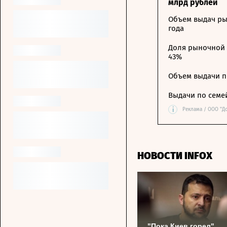
млрд рублей
Объем выдач ры
года
Доля рыночной 
43%
Объем выдачи п
Выдачи по семе
i
Реклама / ООО "Д
НОВОСТИ INFOX
"Пока Киев горел".