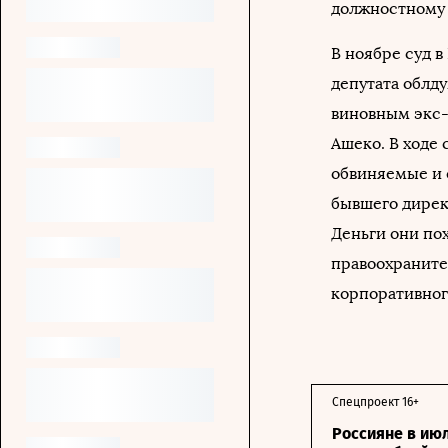
должностному 
В ноябре суд 
депутата облд
виновным экс-
Ашеко. В ходе 
обвиняемые и 
бывшего дирек
Деньги они по
правоохраните
корпоративног
Спецпроект 16+
Россияне в ию