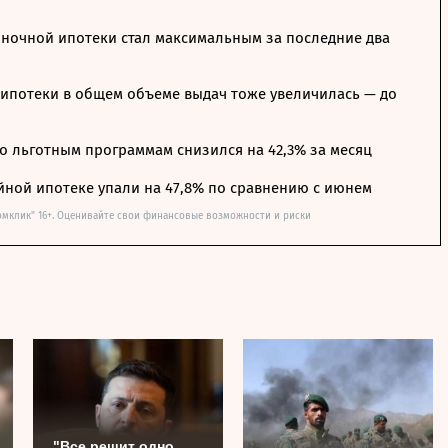
ночной ипотеки стал максимальным за последние два
ипотеки в общем объеме выдач тоже увеличилась — до
о льготным программам снизился на 42,3% за месяц
йной ипотеке упали на 47,8% по сравнению с июнем
омклик" 16+. Оценивайте свои финансовые возможности и риски
"Все решит одно