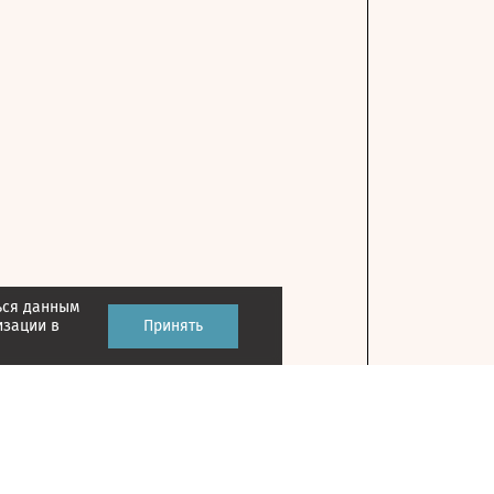
ься данным
изации в
Принять