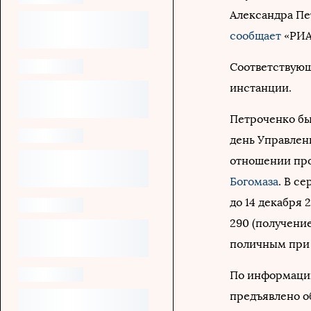
Александра Пе
сообщает
«РИА 
Соответствующе
инстанции.
Петроченко был
день Управлен
отношении про
Богомаза
. В с
до 14 декабря 
290 (получение
поличным при 
По информаци
предъявлено об