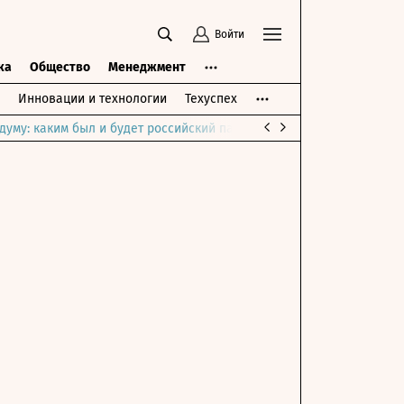
Войти
ка
Общество
Менеджмент
Инновации и технологии
Техуспех
думу: каким был и будет российский парламент
Война на Ближне