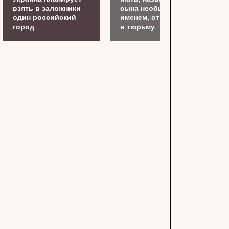
взять в заложники
сына необычным
один российский
именем, отправили
город
в тюрьму