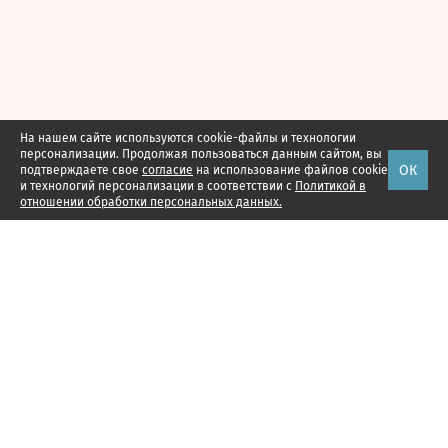
На нашем сайте используются cookie-файлы и технологии
персонализации. Продолжая пользоваться данным сайтом, вы
ОК
подтверждаете свое
согласие
на использование файлов cookie
и технологий персонализации в соответствии с
Политикой в
отношении обработки персональных данных.
Наши проекты
Подписка