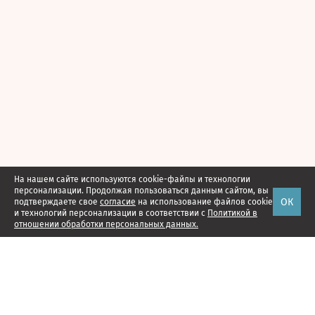
На нашем сайте используются cookie-файлы и технологии
персонализации. Продолжая пользоваться данным сайтом, вы
ОК
подтверждаете свое
согласие
на использование файлов cookie
и технологий персонализации в соответствии с
Политикой в
отношении обработки персональных данных.