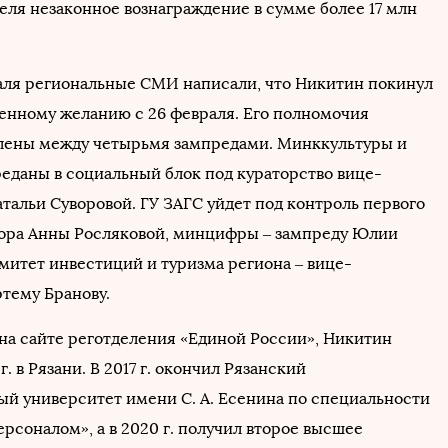
ля незаконное вознаграждение в сумме более 17 млн
аля региональные СМИ написали, что Никитин покинул
венному желанию с 26 февраля. Его полномочия
лены между четырьмя зампредами. Минккультуры и
еданы в социальный блок под кураторство вице-
тальи Суворовой. ГУ ЗАГС уйдет под контроль первого
ора Анны Росляковой, минцифры – зампреду Юлии
омитет инвестиций и туризма региона – вице-
ртему Бранову.
 на сайте реготделения «Единой России», Никитин
г. в Рязани. В 2017 г. окончил Рязанский
ый университет имени С. А. Есенина по специальности
рсоналом», а в 2020 г. получил второе высшее