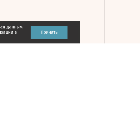
ься данным
изации в
Принять
Контакты