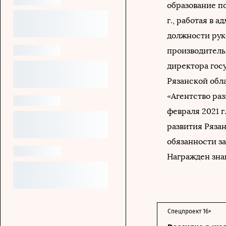
образование по
г., работая в 
должности рук
производитель
директора гос
Рязанской обла
«Агентство ра
февраля 2021 
развития Рязан
обязанности з
Награжден зна
Спецпроект 16+