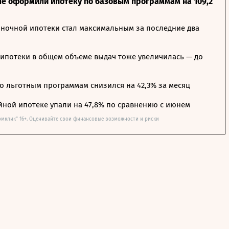
ле оформили ипотеку по базовым программам на 109,2
ночной ипотеки стал максимальным за последние два
ипотеки в общем объеме выдач тоже увеличилась — до
о льготным программам снизился на 42,3% за месяц
йной ипотеке упали на 47,8% по сравнению с июнем
омклик" 16+. Оценивайте свои финансовые возможности и риски