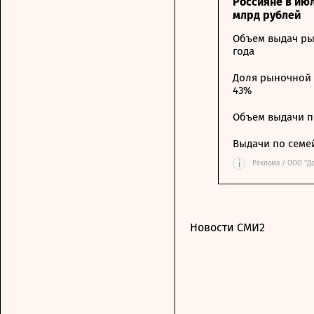
Россияне в ию
млрд рублей
Объем выдач ры
года
Доля рыночной 
43%
Объем выдачи п
Выдачи по семе
i
Реклама / ООО "Д
Новости СМИ2