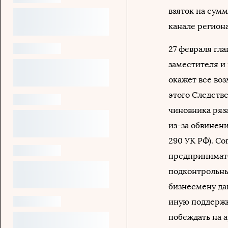
взяток на сумм
канале регион
27 февраля гл
заместителя и
окажет все во
этого Следств
чиновника ряз
из-за обвинени
290 УК РФ). С
предпринимате
подконтрольны
бизнесмену да
иную поддержк
побеждать на 