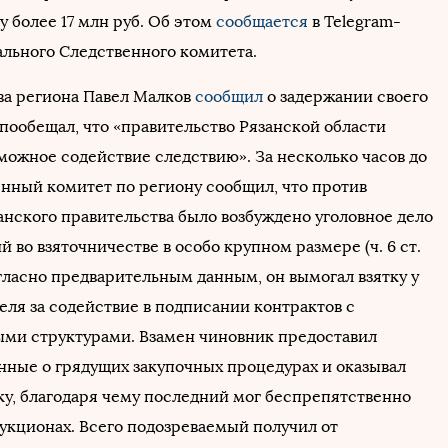
у более 17 млн руб. Об этом
сообщается
в Telegram-
ального Следственного комитета.
ава региона Павел Малков
сообщил
о задержании своего
 пообещал, что «правительство Рязанской области
зможное содействие следствию». За несколько часов до
енный комитет по региону сообщил, что против
анского правительства было возбуждено уголовное дело
й во взяточничестве в особо крупном размере (ч. 6 ст.
огласно предварительным данным, он вымогал взятку у
ля за содействие в подписании контрактов с
ми структурами. Взамен чиновник предоставил
нные о грядущих закупочных процедурах и оказывал
у, благодаря чему последний мог беспрепятственно
аукционах. Всего подозреваемый получил от