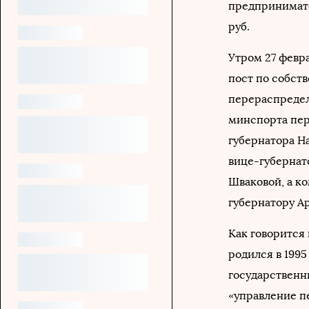
предпринимате
руб.
Утром 27 февр
пост по собст
перераспреде
минспорта пер
губернатора На
вице-губернат
Шваковой, а к
губернатору А
Как говорится
родился в 1995 
государственн
«управление пе