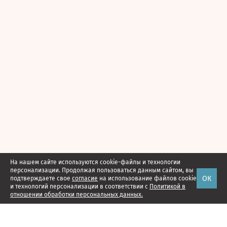
На нашем сайте используются cookie-файлы и технологии
персонализации. Продолжая пользоваться данным сайтом, вы
ОК
подтверждаете свое
согласие
на использование файлов cookie
и технологий персонализации в соответствии с
Политикой в
отношении обработки персональных данных.