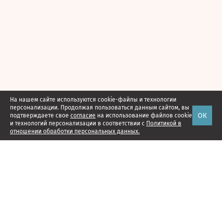
На нашем сайте используются cookie-файлы и технологии
персонализации. Продолжая пользоваться данным сайтом, вы
ОК
подтверждаете свое
согласие
на использование файлов cookie
и технологий персонализации в соответствии с
Политикой в
отношении обработки персональных данных.