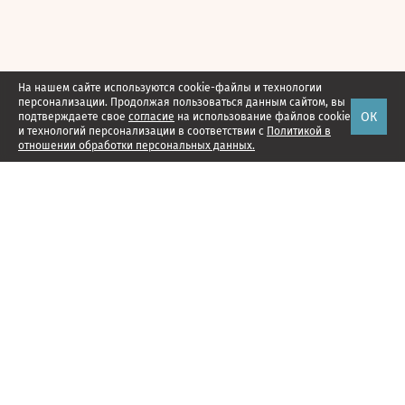
На нашем сайте используются cookie-файлы и технологии
персонализации. Продолжая пользоваться данным сайтом, вы
ОК
подтверждаете свое
согласие
на использование файлов cookie
и технологий персонализации в соответствии с
Политикой в
отношении обработки персональных данных.
Наши проекты
Подписка
Реклама