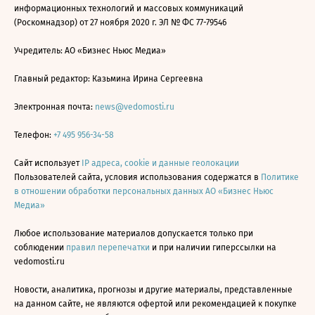
информационных технологий и массовых коммуникаций
(Роскомнадзор) от 27 ноября 2020 г. ЭЛ № ФС 77-79546
Учредитель: АО «Бизнес Ньюс Медиа»
Главный редактор: Казьмина Ирина Сергеевна
Электронная почта:
news@vedomosti.ru
Телефон:
+7 495 956-34-58
Сайт использует
IP адреса, cookie и данные геолокации
Пользователей сайта, условия использования содержатся в
Политике
в отношении обработки персональных данных АО «Бизнес Ньюс
Медиа»
Любое использование материалов допускается только при
соблюдении
правил перепечатки
и при наличии гиперссылки на
vedomosti.ru
Новости, аналитика, прогнозы и другие материалы, представленные
на данном сайте, не являются офертой или рекомендацией к покупке