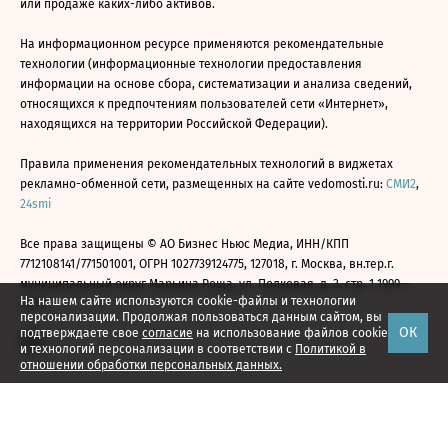
или продаже каких-либо активов.
На информационном ресурсе применяются рекомендательные
технологии (информационные технологии предоставления
информации на основе сбора, систематизации и анализа сведений,
относящихся к предпочтениям пользователей сети «Интернет»,
находящихся на территории Российской Федерации).
Правила применения рекомендательных технологий в виджетах
рекламно-обменной сети, размещенных на сайте vedomosti.ru:
СМИ2
,
24smi
Все права защищены © АО Бизнес Ньюс Медиа, ИНН/КПП
7712108141/771501001, ОГРН 1027739124775, 127018, г. Москва, вн.тер.г.
муниципальный округ Марьина Роща, ул. Полковая, д. 3, стр. 1 1999—
На нашем сайте используются cookie-файлы и технологии
2026
персонализации. Продолжая пользоваться данным сайтом, вы
ОК
подтверждаете свое
согласие
на использование файлов cookie
и технологий персонализации в соответствии с
Политикой в
отношении обработки персональных данных.