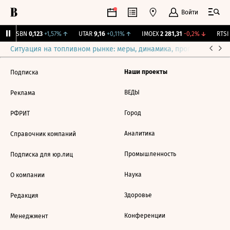
Войти
USBN
0,123
+1,57%
↑
UTAR
9,16
+0,11%
↑
IMOEX
2 281,31
-0,2%
↓
RTSI
Ситуация на топливном рынке: меры, динамика, прогнозы
Выб
Наши проекты
Подписка
ВЕДЫ
Реклама
Город
РФРИТ
Аналитика
Справочник компаний
Промышленность
Подписка для юр.лиц
Наука
О компании
Здоровье
Редакция
Конференции
Менеджмент