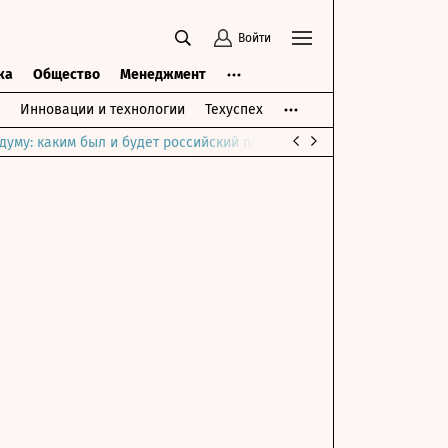
Войти
ка
Общество
Менеджмент
Инновации и технологии
Техуспех
думу: каким был и будет российский парламент
Война на Ближне