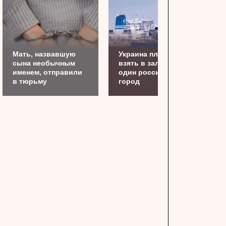
Мать, назвавшую
Украина планирует
сына необычным
взять в заложники
именем, отправили
один российский
в тюрьму
город