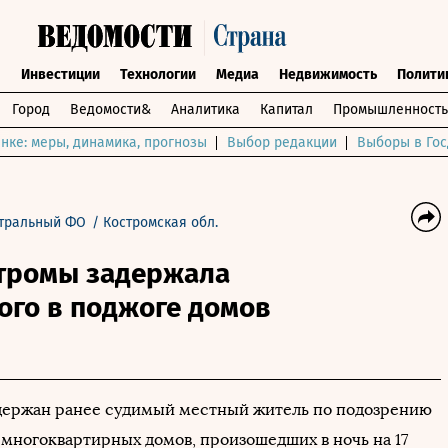
ы
Инвестиции
Технологии
Медиа
Недвижимость
Полити
Город
Ведомости&
Аналитика
Капитал
Промышленность
нке: меры, динамика, прогнозы
Выбор редакции
Выборы в Гос
тральный ФО
/
Костромская обл.
тромы задержала
ого в поджоге домов
держан ранее судимый местный житель по подозрению
 многоквартирных домов, произошедших в ночь на 17