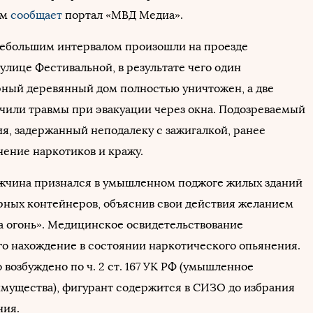
ом
сообщает
портал «МВД Медиа».
небольшим интервалом произошли на проезде
улице Фестивальной, в результате чего один
ный деревянный дом полностью уничтожен, а две
или травмы при эвакуации через окна. Подозреваемый
ия, задержанный неподалеку с зажигалкой, ранее
нение наркотиков и кражу.
жчина признался в умышленном поджоге жилых зданий
рных контейнеров, объяснив свои действия желанием
а огонь». Медицинское освидетельствование
го нахождение в состоянии наркотического опьянения.
 возбуждено по ч. 2 ст. 167 УК РФ (умышленное
мущества), фигурант содержится в СИЗО до избрания
ния.