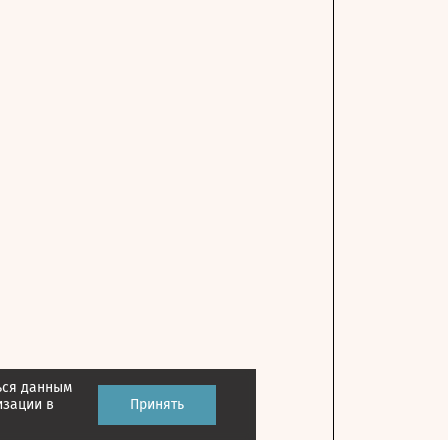
ься данным
изации в
Принять