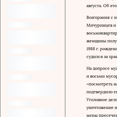
августа. Об эт
Возгорания с 
Мичуринцев и 
восьмиквартир
женщины получ
1988 г. рожден
судился за хра
На допросе му
и восьми мусо
«посмотреть н
подтвердило е
Уголовное дело
уничтожение и
меры пресече