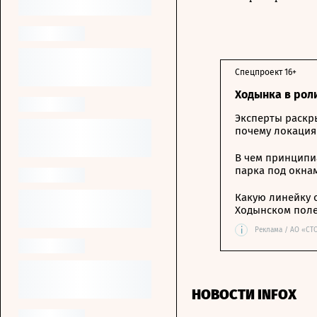
Спецпроект 16+
Ходынка в рол
Эксперты раскр
почему локация
В чем принципи
парка под окна
Какую линейку 
Ходынском пол
i
Реклама / АО «СТ
НОВОСТИ INFOX