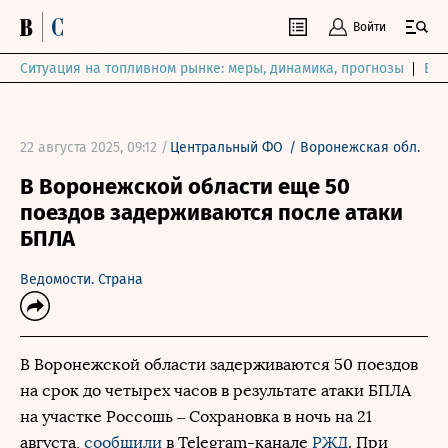
Войти
Ситуация на топливном рынке: меры, динамика, прогнозы
Выб
22 августа 2025, 09:12 /
Центральный ФО
/
Воронежская обл.
В Воронежской области еще 50
поездов задерживаются после атаки
БПЛА
Ведомости. Страна
В Воронежской области задерживаются 50 поездов
на срок до четырех часов в результате атаки БПЛА
на участке Россошь – Сохрановка в ночь на 21
августа,
сообщили
в Telegram-канале
РЖД
. При