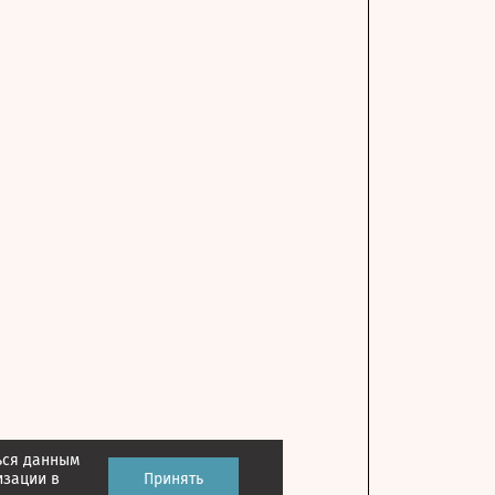
ься данным
изации в
Принять