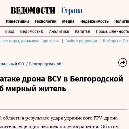
ы
Инвестиции
Технологии
Медиа
Недвижимость
Полити
Город
Ведомости&
Аналитика
Капитал
Промышленность
нке: меры, динамика, прогнозы
Выбор редакции
Выборы в Гос
тральный ФО
/
Белгородская обл.
 атаке дрона ВСУ в Белгородской
иб мирный житель
 области в результате удара украинского FPV-дрона
житель, еще один человек получил ранения. Об этом