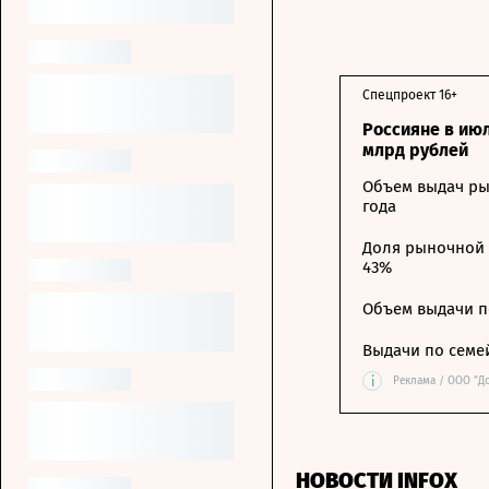
Спецпроект 16+
Россияне в ию
млрд рублей
Объем выдач ры
года
Доля рыночной 
43%
Объем выдачи п
Выдачи по семе
i
Реклама / ООО "Д
НОВОСТИ INFOX