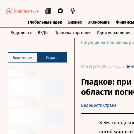
Подписаться
Глобальные идеи
Бизнес
Экономика
Финанс
Ведомости
ВЕДЫ
Правила торговли
Идеи управления
Ситуация на топливном ры
Ведомости
Страна
27 августа 2025, 17:55 /
Цен
Гладков: при
области пог
Ведомости.Страна
В Белгородской
погиб мирный 