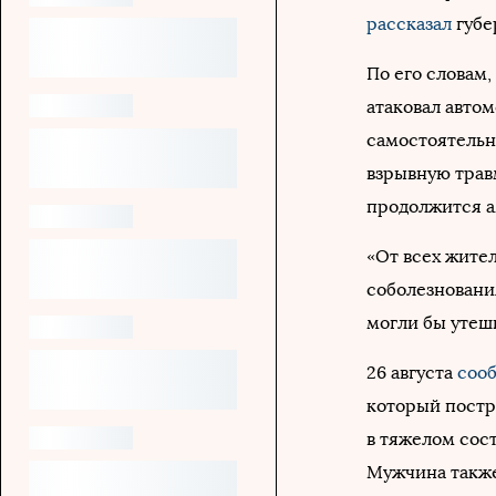
рассказал
губе
По его словам,
атаковал автом
самостоятельн
взрывную трав
продолжится а
«От всех жите
соболезнования
могли бы утеши
26 августа
соо
который постра
в тяжелом сост
Мужчина также 