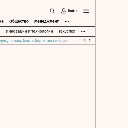
Войти
ка
Общество
Менеджмент
Инновации и технологии
Техуспех
думу: каким был и будет российский парламент
Война на Ближне