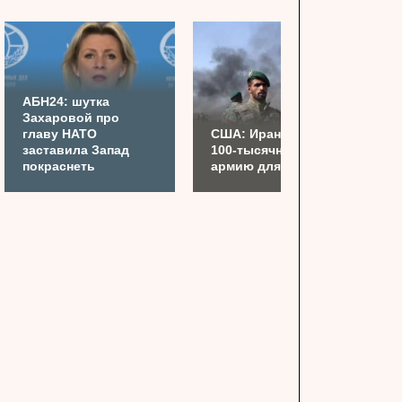
АБН24: шутка
Захаровой про
главу НАТО
США: Иран готовит
заставила Запад
100-тысячную
покраснеть
армию для Украины