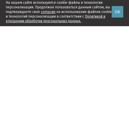
На нашем сайте используются cookie-файлы и технологии
персонализации. Продолжая пользоваться данным сайтом, вы
ОК
подтверждаете свое
согласие
на использование файлов cookie
и технологий персонализации в соответствии с
Политикой в
отношении обработки персональных данных.
Наши проекты
Подписка
Реклама
Справочник компаний
Об издании