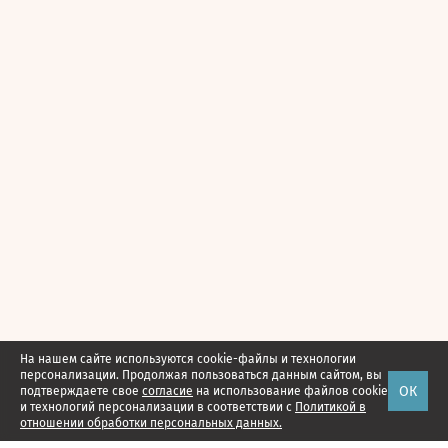
На нашем сайте используются cookie-файлы и технологии
персонализации. Продолжая пользоваться данным сайтом, вы
ОК
подтверждаете свое
согласие
на использование файлов cookie
и технологий персонализации в соответствии с
Политикой в
отношении обработки персональных данных.