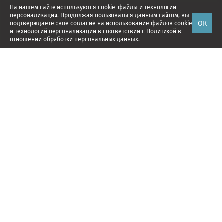
На нашем сайте используются cookie-файлы и технологии
персонализации. Продолжая пользоваться данным сайтом, вы
ОК
подтверждаете свое
согласие
на использование файлов cookie
и технологий персонализации в соответствии с
Политикой в
отношении обработки персональных данных.
Наши проекты
Подписка
Реклама
Справочник компаний
Об издании