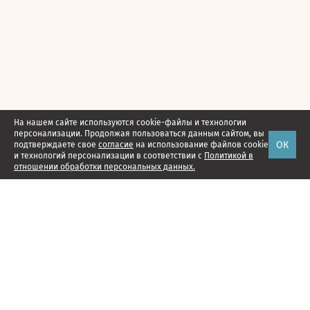
На нашем сайте используются cookie-файлы и технологии
персонализации. Продолжая пользоваться данным сайтом, вы
ОК
подтверждаете свое
согласие
на использование файлов cookie
и технологий персонализации в соответствии с
Политикой в
отношении обработки персональных данных.