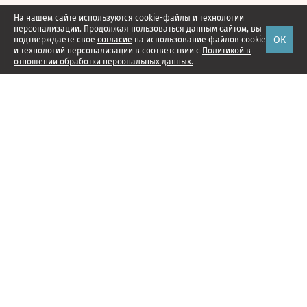
На нашем сайте используются cookie-файлы и технологии
персонализации. Продолжая пользоваться данным сайтом, вы
ОК
подтверждаете свое
согласие
на использование файлов cookie
и технологий персонализации в соответствии с
Политикой в
отношении обработки персональных данных.
Наши проекты
Подписка
Реклама
Справочник компаний
Об издании