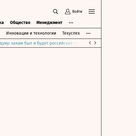
Войти
ка
Общество
Менеджмент
Инновации и технологии
Техуспех
думу: каким был и будет российский парламент
Война на Ближне