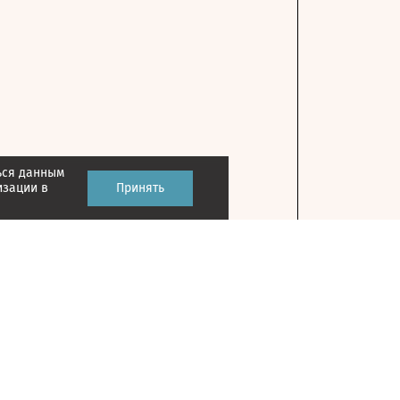
ься данным
изации в
Принять