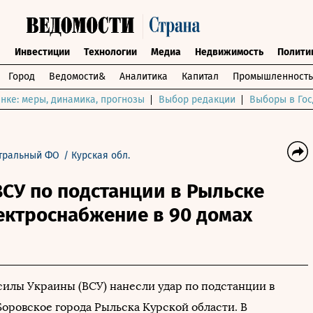
ы
Инвестиции
Технологии
Медиа
Недвижимость
Полити
Город
Ведомости&
Аналитика
Капитал
Промышленность
нке: меры, динамика, прогнозы
Выбор редакции
Выборы в Гос
тральный ФО
/
Курская обл.
ВСУ по подстанции в Рыльске
ектроснабжение в 90 домах
илы Украины (ВСУ) нанесли удар по подстанции в
оровское города Рыльска Курской области. В