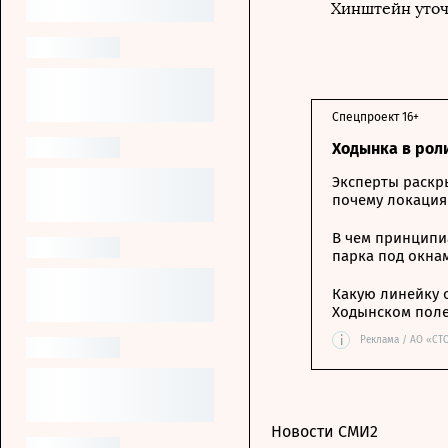
Хинштейн уточн
Спецпроект 16+
Ходынка в рол
Эксперты раскр
почему локация
В чем принципи
парка под окна
Какую линейку 
Ходынском пол
i
Реклама / АО «СТ
Новости СМИ2