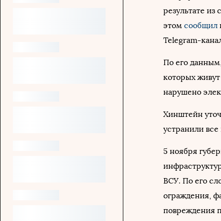
результате из
этом
сообщил
Telegram-кана
По его данным,
которых живут 
нарушено эле
Хинштейн уточ
устранили все
5 ноября губе
инфраструктур
ВСУ. По его сл
ограждения, ф
повреждения п