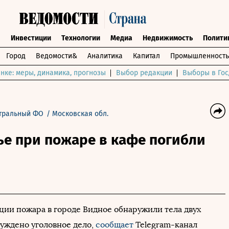
ы
Инвестиции
Технологии
Медиа
Недвижимость
Полити
Город
Ведомости&
Аналитика
Капитал
Промышленность
нке: меры, динамика, прогнозы
Выбор редакции
Выборы в Гос
тральный ФО
/
Московская обл.
ье при пожаре в кафе погибли
ции пожара в городе Видное обнаружили тела двух
буждено уголовное дело,
сообщает
Telegram-канал