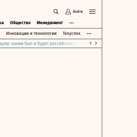
Войти
ка
Общество
Менеджмент
Инновации и технологии
Техуспех
думу: каким был и будет российский парламент
Война на Ближне