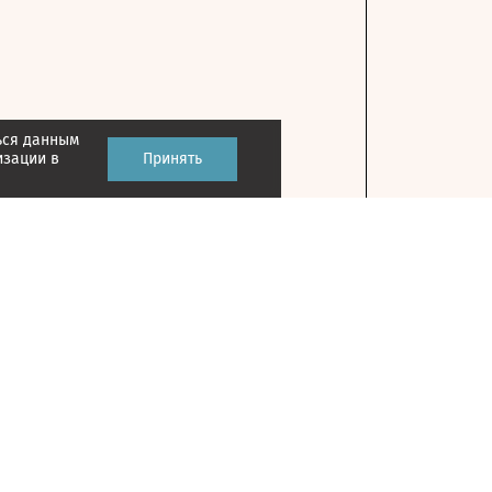
ься данным
изации в
Принять