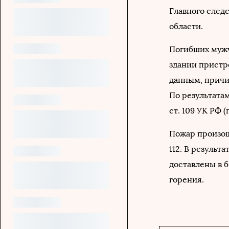
Главного след
области.
Погибших мужч
здании пристр
данным, причи
По результатам
ст. 109 УК РФ
Пожар произоше
112. В результ
доставлены в 
горения.