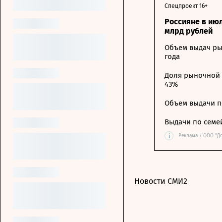
Спецпроект 16+
Россияне в ию
млрд рублей
Объем выдач ры
года
Доля рыночной 
43%
Объем выдачи п
Выдачи по семе
i
Реклама / ООО "Д
Новости СМИ2