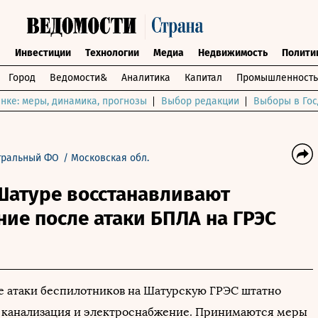
ы
Инвестиции
Технологии
Медиа
Недвижимость
Полити
Город
Ведомости&
Аналитика
Капитал
Промышленность
нке: меры, динамика, прогнозы
Выбор редакции
Выборы в Гос
тральный ФО
/
Московская обл.
Шатуре восстанавливают
ие после атаки БПЛА на ГРЭС
е атаки беспилотников на Шатурскую ГРЭС штатно
, канализация и электроснабжение. Принимаются меры