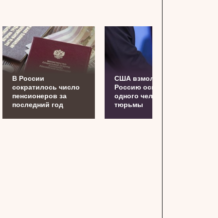
В России
США взмолили
сократилось число
Россию освободить
пенсионеров за
одного человека из
последний год
тюрьмы