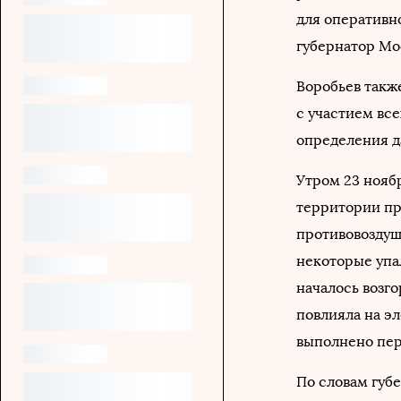
для оперативн
губернатор Мо
Воробьев также
с участием все
определения д
Утром 23 ноя
территории п
противовоздуш
некоторые упа
началось возго
повлияла на эл
выполнено пер
По словам губ