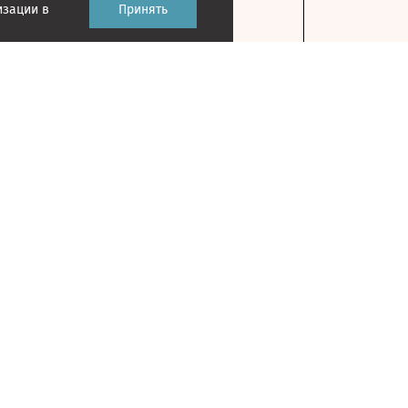
изации в
Принять
Контакты
127018, г. Москва, ул. Полковая, д. 3, стр. 1
Главный редактор: Казьмина Ирина
Сергеевна
На карте