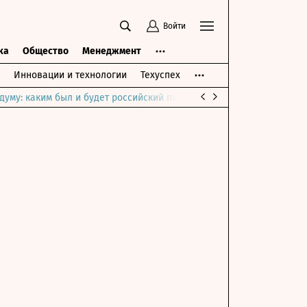
Войти
ка
Общество
Менеджмент
Инновации и технологии
Техуспех
думу: каким был и будет российский парламент
Война на Ближне