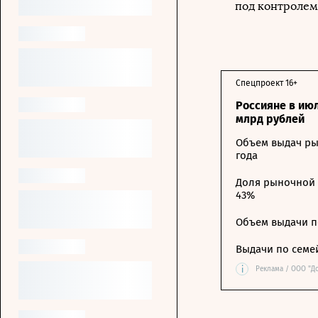
под контролем
Спецпроект 16+
Россияне в ию
млрд рублей
Объем выдач ры
года
Доля рыночной 
43%
Объем выдачи п
Выдачи по семе
i
Реклама / ООО "Д