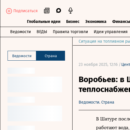
Подписаться
Глобальные идеи
Бизнес
Экономика
Финанс
Ведомости
ВЕДЫ
Правила торговли
Идеи управления
Ситуация на топливном ры
Ведомости
Страна
23 ноября 2025, 12:16 /
Цен
Воробьев: в 
теплоснабжен
Ведомости. Страна
В Шатуре посл
работают вода