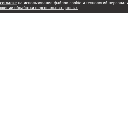
согласие
на использование файлов cookie и технологий персонал
ошении обработки персональных данных.
Об издании
Архив
Обратная связь
Редакция
Справочный центр
Менеджмент