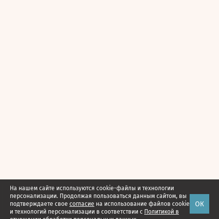
На нашем сайте используются cookie-файлы и технологии
персонализации. Продолжая пользоваться данным сайтом, вы
ОК
подтверждаете свое
согласие
на использование файлов cookie
и технологий персонализации в соответствии с
Политикой в