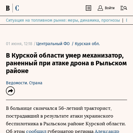
Войти
Ситуация на топливном рынке: меры, динамика, прогнозы
Выб
01 июня, 12:18 /
Центральный ФО
/
Курская обл.
В Курской области умер механизатор,
раненный при атаке дрона в Рыльском
районе
Ведомости. Страна
В больнице скончался 56-летний тракторист,
пострадавший в результате атаки украинского
беспилотника в Рыльском районе Курской области.
Об этом
сообщил
губернатор региона
Александр