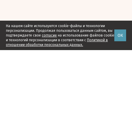
На нашем сайте используются cookie-файлы и технологии
персонализации. Продолжая пользоваться данным сайтом, вы
ОК
подтверждаете свое
согласие
на использование файлов cookie
и технологий персонализации в соответствии с
Политикой в
отношении обработки персональных данных.
Наши проекты
Подписка
Реклама