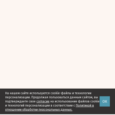
На нашем сайте используются cookie-файлы и технологии
персонализации. Продолжая пользоваться данным сайтом, вы
ОК
подтверждаете свое
согласие
на использование файлов cookie
и технологий персонализации в соответствии с
Политикой в
отношении обработки персональных данных.