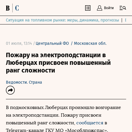
Войти
Ситуация на топливном рынке: меры, динамика, прогнозы
Выб
01 июля, 13:14 /
Центральный ФО
/
Московская обл.
Пожару на электроподстанции в
Люберцах присвоен повышенный
ранг сложности
Ведомости. Страна
В подмосковных Люберцах произошло возгорание
на электроподстанции. Пожару присвоен
повышенный ранг сложности,
сообщается
в
Telegram-канале ГКУ МО «Мособлпожспас».