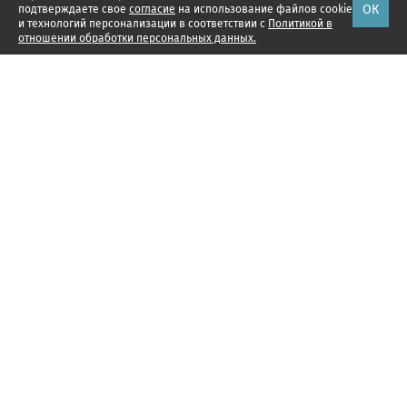
ОК
подтверждаете свое
согласие
на использование файлов cookie
и технологий персонализации в соответствии с
Политикой в
отношении обработки персональных данных.
Наши проекты
Подписка
Реклама
Справочник компаний
Об издании
Редакция