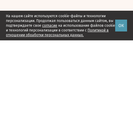
На нашем сайте используются cookie-файлы и технологии
персонализации. Продолжая пользоваться данным сайтом, вы
ОК
подтверждаете свое
согласие
на использование файлов cookie
и технологий персонализации в соответствии с
Политикой в
отношении обработки персональных данных.
Наши проекты
Подписка
Реклама
Справочник компаний