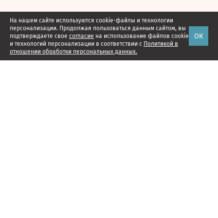
На нашем сайте используются cookie-файлы и технологии
персонализации. Продолжая пользоваться данным сайтом, вы
ОК
подтверждаете свое
согласие
на использование файлов cookie
и технологий персонализации в соответствии с
Политикой в
отношении обработки персональных данных.
Наши проекты
Подписка
Реклама
Справочник компаний