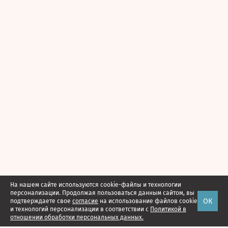
На нашем сайте используются cookie-файлы и технологии
персонализации. Продолжая пользоваться данным сайтом, вы
ОК
подтверждаете свое
согласие
на использование файлов cookie
и технологий персонализации в соответствии с
Политикой в
отношении обработки персональных данных.