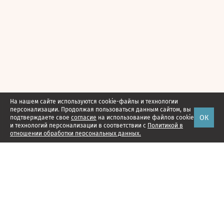
На нашем сайте используются cookie-файлы и технологии
персонализации. Продолжая пользоваться данным сайтом, вы
ОК
подтверждаете свое
согласие
на использование файлов cookie
и технологий персонализации в соответствии с
Политикой в
отношении обработки персональных данных.