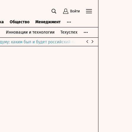
Войти
ка
Общество
Менеджмент
Инновации и технологии
Техуспех
думу: каким был и будет российский парламент
Война на Ближне