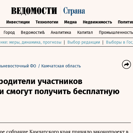
ы
Инвестиции
Технологии
Медиа
Недвижимость
Полити
Город
Ведомости&
Аналитика
Капитал
Промышленность
нке: меры, динамика, прогнозы
Выбор редакции
Выборы в Гос
льневосточный ФО
/
Камчатская область
родители участников
и смогут получить бесплатную
ое собрание Камчатского края приняло законопроект в