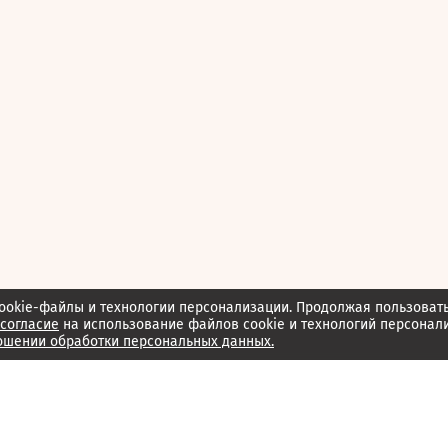
ookie-файлы и технологии персонализации. Продолжая пользоват
согласие
на использование файлов cookie и технологий персонал
ошении обработки персональных данных.