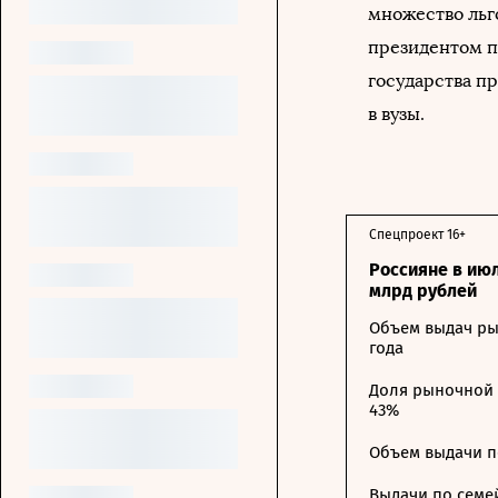
множество льг
президентом п
государства п
в вузы.
Спецпроект 16+
Россияне в ию
млрд рублей
Объем выдач ры
года
Доля рыночной 
43%
Объем выдачи п
Выдачи по семе