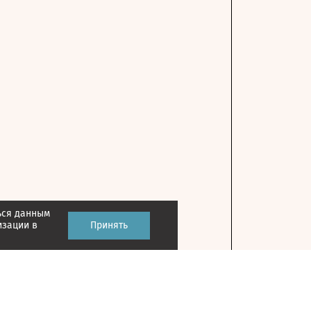
ься данным
изации в
Принять