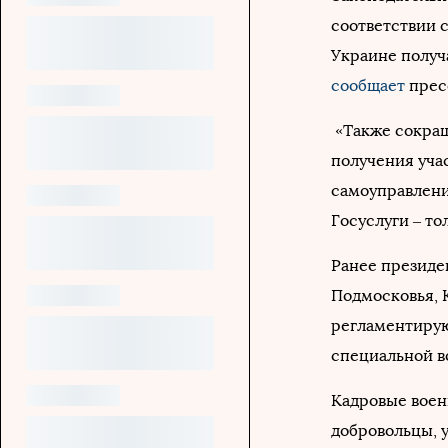
соответствии 
Украине получ
сообщает
прес
«Также сокращ
получения уча
самоуправлени
Госуслуги – то
Ранее президе
Подмосковья, 
регламентирую
специальной в
Кадровые воен
добровольцы, 