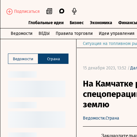
Подписаться
Глобальные идеи
Бизнес
Экономика
Финанс
Ведомости
ВЕДЫ
Правила торговли
Идеи управления
Ситуация на топливном ры
Ведомости
Страна
15 декабря 2023, 13:52 /
Да
На Камчатке 
спецопераци
землю
Ведомости.Страна
Законодательн