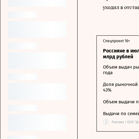
уходил в отстав
Спецпроект 16+
Россияне в ию
млрд рублей
Объем выдач ры
года
Доля рыночной 
43%
Объем выдачи п
Выдачи по семе
i
Реклама / ООО "Д