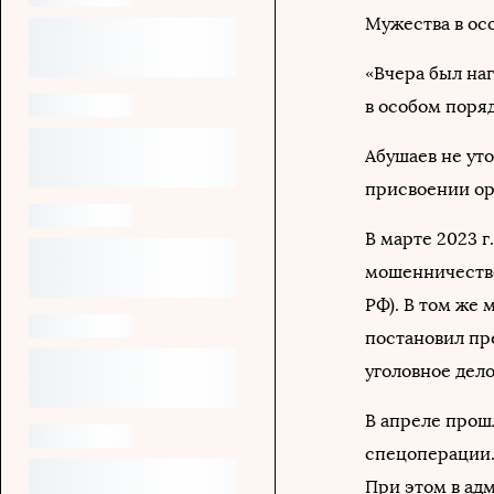
Мужества в ос
«Вчера был на
в особом поряд
Абушаев не уто
присвоении ор
В марте 2023 г
мошенничестве 
РФ). В том же 
постановил пре
уголовное дел
В апреле прош
спецоперации.
При этом в ад