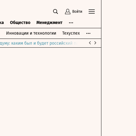
Войти
ка
Общество
Менеджмент
Инновации и технологии
Техуспех
думу: каким был и будет российский парламент
Война на Ближне