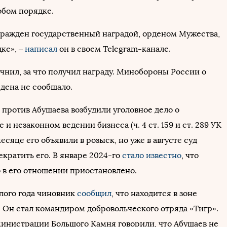
обом порядке.
гражден государственный наградой, орденом Мужества,
ке», –
написал
он в своем Telegram-канале.
чнил, за что получил награду. Минобороны России о
дена не сообщало.
. против Абушаева возбудили уголовное дело о
и незаконном ведении бизнеса (ч. 4 ст. 159 и ст. 289 УК
месяце его объявили в розыск, но уже в августе суд
кратить его. В январе 2024-го
стало известно
, что
о в его отношении приостановлено.
лого года чиновник
сообщил
, что находится в зоне
 Он стал командиром добровольческого отряда «Тигр».
министрации Большого Камня говорили, что Абушаев не