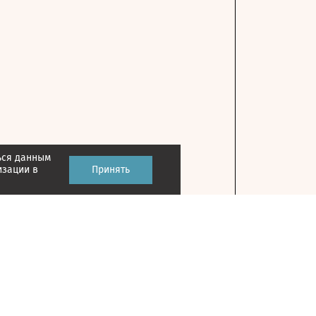
ься данным
изации в
Принять