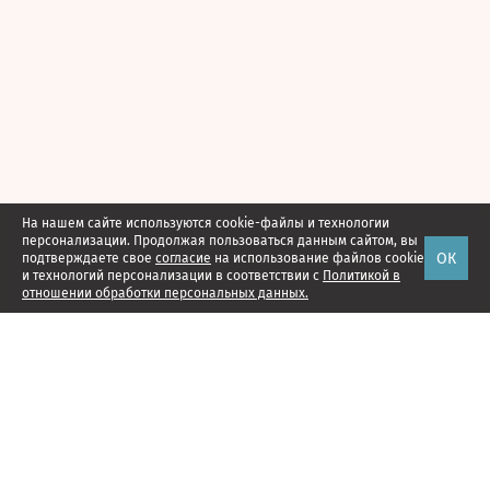
На нашем сайте используются cookie-файлы и технологии
персонализации. Продолжая пользоваться данным сайтом, вы
ОК
подтверждаете свое
согласие
на использование файлов cookie
и технологий персонализации в соответствии с
Политикой в
отношении обработки персональных данных.