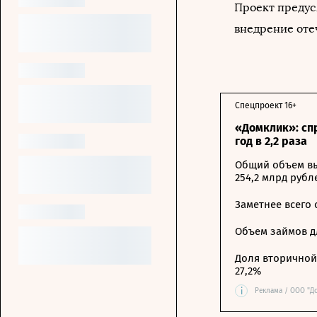
Проект предус
внедрение оте
Спецпроект 16+
«Домклик»: сп
год в 2,2 раза
Общий объем вы
254,2 млрд рубл
Заметнее всего
Объем займов дл
Доля вторичной 
27,2%
i
Реклама / ООО "Д