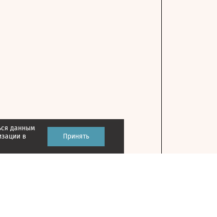
ься данным
изации в
Принять