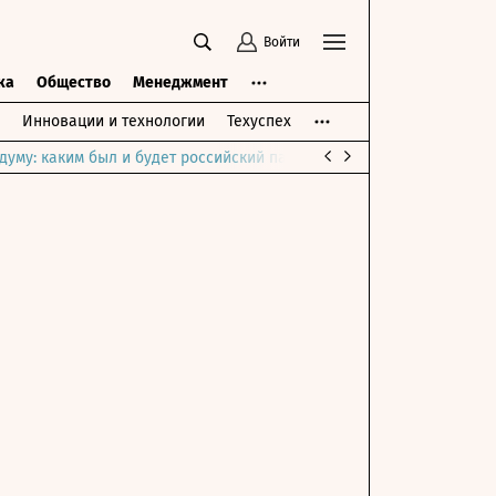
Войти
ка
Общество
Менеджмент
Инновации и технологии
Техуспех
думу: каким был и будет российский парламент
Война на Ближне