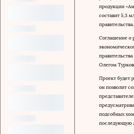
продукции «Ам
составит 5,3 м
правительства.
Соглашение о 
экономическом
правительства
Олегом Турко
Проект будет р
он позволит со
представителе
предусматрива
подсобных хоз
последующую д