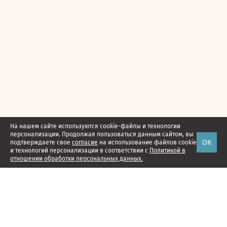
На нашем сайте используются cookie-файлы и технологии
персонализации. Продолжая пользоваться данным сайтом, вы
ОК
подтверждаете свое
согласие
на использование файлов cookie
и технологий персонализации в соответствии с
Политикой в
отношении обработки персональных данных.