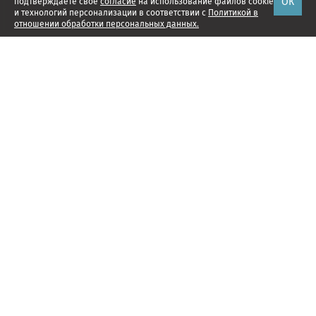
ОК
подтверждаете свое
согласие
на использование файлов cookie
и технологий персонализации в соответствии с
Политикой в
отношении обработки персональных данных.
Наши проекты
Подписка
Реклама
Справочник компаний
Об издании
Редакция