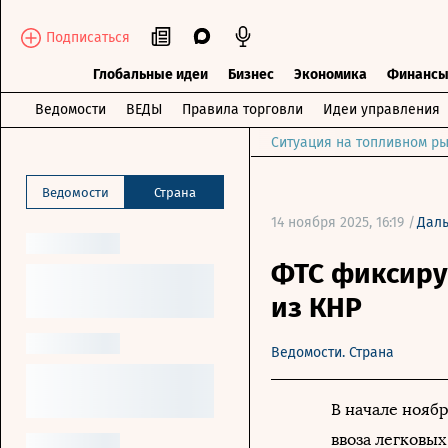
Подписаться
Глобальные идеи
Бизнес
Экономика
Финанс
Ведомости
ВЕДЫ
Правила торговли
Идеи управления
Ситуация на топливном ры
Ведомости
Страна
14 ноября 2025, 16:19 /
Дал
ФТС фиксируе
из КНР
Ведомости. Страна
В начале нояб
ввоза легковы