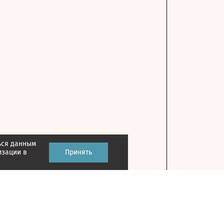
ься данным
изации в
Принять