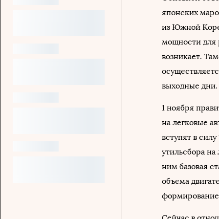
японских маро
из Южной Коре
мощности для 
возникает. Та
осуществляетс
выходные дни.
1 ноября прав
на легковые ав
вступят в силу
утильсбора на
ним базовая ст
объема двигате
формирование 
Сейчас в отно