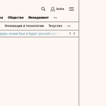
Войти
ка
Общество
Менеджмент
Инновации и технологии
Техуспех
думу: каким был и будет российский парламент
Война на Ближне