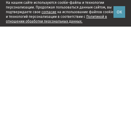
На нашем сайте используются cookie-файлы и технологии
персонализации. Продолжая пользоваться данным сайтом, вы
ОК
подтверждаете свое
согласие
на использование файлов cookie
и технологий персонализации в соответствии с
Политикой в
отношении обработки персональных данных.
Наши проекты
Подписка
Реклама
Справочник компаний
Об издании